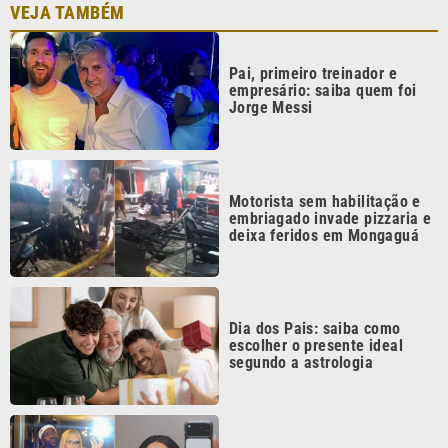
Pai, primeiro treinador e
empresário: saiba quem foi
Jorge Messi
Motorista sem habilitação e
embriagado invade pizzaria e
deixa feridos em Mongaguá
Dia dos Pais: saiba como
escolher o presente ideal
segundo a astrologia
Vini Jr. reage a foto de atriz
trans com emoji de surpresa,
diz coluna