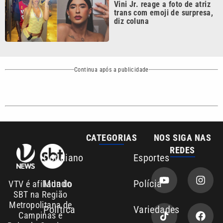
Continua após a publicidade
CATEGORIAS
NOS SIGA NAS
REDES
Cotidiano
Esportes
Mundo
Polícia
VTV é afiliada do
SBT na Região
Metropolitana de
Política
Variedades
Campinas e
Baixada Santista.