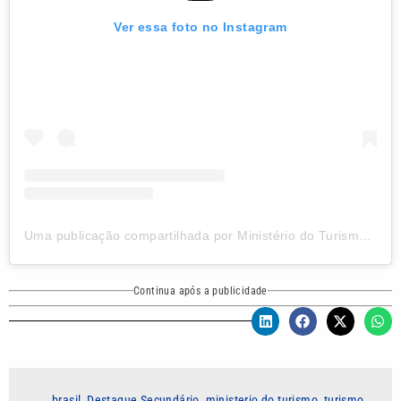
Ver essa foto no Instagram
Uma publicação compartilhada por Ministério do Turismo (@mturismo)
Continua após a publicidade
brasil
,
Destaque Secundário
,
ministerio do turismo
,
turismo
,