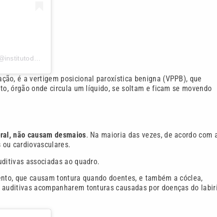
Uma publicação compartilhada por Instituto de Otorrino | MG (@institutodeotorrinomg)
ação, é a vertigem posicional paroxística benigna (VPPB), que
nto, órgão onde circula um líquido, se soltam e ficam se movendo
eral, não causam desmaios
. Na maioria das vezes, de acordo com 
s
ou cardiovasculares.
uditivas associadas ao quadro.
mento, que causam tontura quando doentes, e também a cóclea,
s auditivas acompanharem tonturas causadas por doenças do labiri