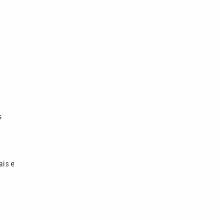
s
ais e