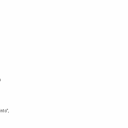
a
nto”,