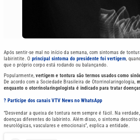
Após sentir-se mal no início da semana, com sintomas de tontur
labirintite. O
principal sintoma do presidente foi vertigem
, quan
que o próprio corpo está rodando ou balançando.
Popularmente,
vertigem e tontura são termos usados como sin
De acordo com a Sociedade Brasileira de Otorrinolaringologia,
m
enquanto o otorrinolaringologista é indicado para tratar doenças
? Participe dos canais VTV News no WhatsApp
“Desvendar a queixa de tontura nem sempre é fácil. Na verdade, 
doenças diferentes do labirinto. Além disso, o sintoma descrit
neurológicas, vasculares e emocionais”, explica a entidade.