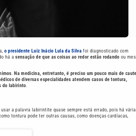
a,
o presidente Luiz Inácio Lula da Silva
foi diagnosticado com
do há a
sensação de que as coisas ao redor estão rodando
ou me
ônimos
.
Na medicina, entretanto, é preciso um pouco mais de caut
édicos de diversas especialidades atendem casos de tontura,
 do labirinto
.
usar a palavra labirintite quase sempre está errado, pois há vária
o como tontura pode ter outras causas, como doenças cardíacas,