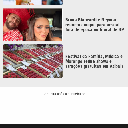
Continua após a publicidade
CATEGORIAS
NOS SIGA NAS
REDES
Cotidiano
Esportes
Mundo
Polícia
VTV é afiliada do
SBT na Região
Metropolitana de
Política
Variedades
Campinas e
Baixada Santista.
Sobre nós
Anuncie agora com a emissora VTV SBT