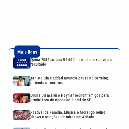
Tenista Bia Haddad anuncia pausa na carreira;
entenda os motivos
Bruna Biancardi e Neymar reúnem amigos para
arraial fora de época no litoral de SP
Festival da Família, Música e Morango reúne
shows e atrações gratuitas em Atibaia
Larissa Manoela ganha disputa contra gravadora
após recurso ser negado pela Justiça
VEJA TAMBÉM
Quina 7086 sorteia R$ 600 mil
nesta sexta; veja o resultado