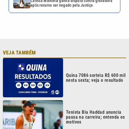
Tenista Bia Haddad anuncia
pausa na carreira; entenda os
motivos
Bruna Biancardi e Neymar
reúnem amigos para arraial
fora de época no litoral de SP
Festival da Família, Música e
Morango reúne shows e
atrações gratuitas em Atibaia