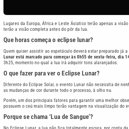
Lugares da Europa, África e Leste Ásiatico terão apenas a visão
terão a visão completa antes do pôr da lua.
Que horas começa o eclipse lunar?
Quem quiser assistir ao espetáculo deverá estar preparado já a 
Lunar está marcado para começar às 0h55 de sexta-feira, dia 1
3h25, momento no qual a lua irá adquirir tons alaranjados.
O que fazer para ver o Eclipse Lunar?
Diferente do Eclipse Solar, o evento Lunar não necessita de ne
as mudanças de cor durante todo o processo, à olho nu.
Porém, um dos principais fatores para garantir uma melhor obs
possuem o ceú mais limpo terão vantagem na visualização do e
Porque se chama ‘Lua de Sangue’?
No Eclipse Lunar, a lua não fica totalmente escura, por conta d