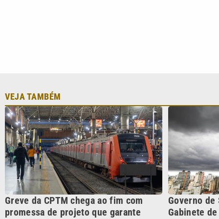
Greve da CPTM chega ao fim com
Governo de 
promessa de projeto que garante
Gabinete de 
empregos
para ciclon
CATEGORIAS
Cotidian
VTV é afiliada do SBT na
Polícia
Região Metropolitana de