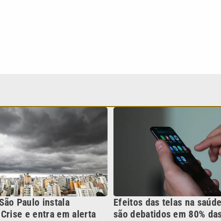
São Paulo instala
Efeitos das telas na saúde
Crise e entra em alerta
são debatidos em 80% das
e-bomba
Continua após a publicidade
NO
o
Esportes
Mundo
Política
Variedades