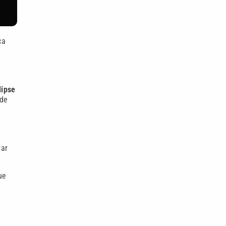
ca
lipse
 de
zar
ue