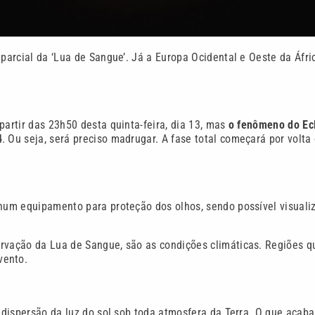
 parcial da ‘Lua de Sangue’. Já a Europa Ocidental e Oeste da Áfri
partir das 23h50 desta quinta-feira, dia 13, mas
o fenômeno do Ec
4
. Ou seja, será preciso madrugar. A fase total começará por volta
nhum equipamento para proteção dos olhos, sendo possível visuali
ervação da Lua de Sangue, são as condições climáticas. Regiões q
vento.
a dispersão da luz do sol sob toda atmosfera da Terra. O que acaba