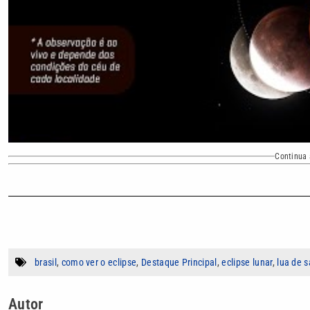
Continua 
brasil
,
como ver o eclipse
,
Destaque Principal
,
eclipse lunar
,
lua de 
Autor