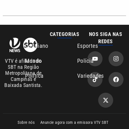
CATEGORIAS
NOS SIGA NAS
REDES
Cotidiano
Esportes
Mundo
Polícia
VTV é afiliada do
SBT na Região
Metropolitana de
Política
Variedades
Campinas e
Baixada Santista.
Sobre nós
Anuncie agora com a emissora VTV SBT
Área de cobertura que a VTV SBT acompanha:
Entre em contato com a VTV News