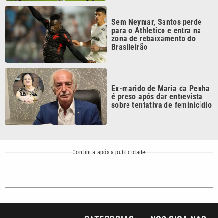
para o Athletico e entra na
zona de rebaixamento do
Brasileirão
Ex-marido de Maria da Penha
é preso após dar entrevista
sobre tentativa de feminicídio
Continua após a publicidade
CATEGORIAS
NOS SIGA NAS
REDES
Cotidiano
Esportes
Mundo
Polícia
VTV é afiliada do