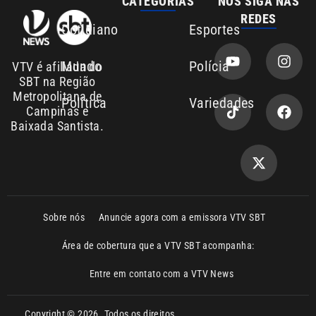
SBT na Região
Metropolitana de
Política
Variedades
Campinas e
Baixada Santista.
Sobre nós
Anuncie agora com a emissora VTV SBT
Área de cobertura que a VTV SBT acompanha:
Entre em contato com a VTV News
Copyright © 2026. Todos os direitos
Política de privacidade
reservados | Empresa de Comunicação PRM
Ltda – CNPJ: 01.773.119.0001-60