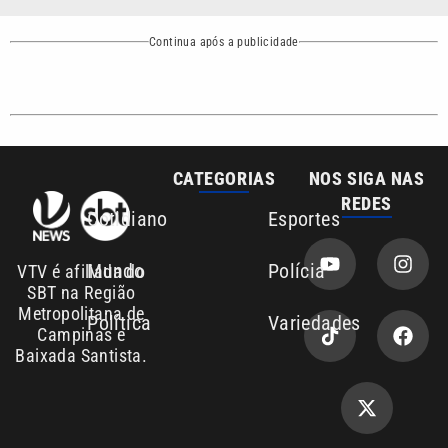
CATEGORIAS
NOS SIGA NAS
REDES
Cotidiano
Esportes
Mundo
Polícia
VTV é afiliada do
SBT na Região
Metropolitana de
Política
Variedades
Campinas e
Baixada Santista.
Sobre nós
Anuncie agora com a emissora VTV SBT