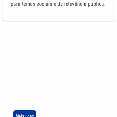
para temas sociais e de relevância pública.
Mais lidas
Lei aprova punição a deepfakes e endurece
combate à violência sexual infantil na internet
Homem é preso após ameaçar a própria mãe com
faca em Praia Grande; VÍDEO
Ideb: Baixada Santista cresce nos anos iniciais,
mas recua no Fundamental II
Romance no ar? Ana Castela posta vídeo se
arrumando para date misterioso