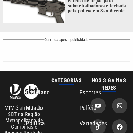
Mundo
Polícia
VTV é afiliada do
SBT na Região
Metropolitana de
Política
Variedades
Campinas e
Baixada Santista.
Sobre nós
Anuncie agora com a emissora VTV SBT
Área de cobertura que a VTV SBT acompanha:
Entre em contato com a VTV News
Copyright © 2026. Todos os direitos
Política de privacidade
reservados | Empresa de Comunicação PRM
Ltda – CNPJ: 01.773.119.0001-60