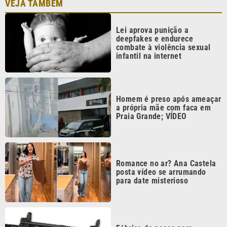
Romance no ar? Ana Castela
posta vídeo se arrumando
para date misterioso
Fábrica de peças para
submetralhadoras é fechada
pela polícia em São Vicente
Continua após a publicidade
CATEGORIAS
NOS SIGA NAS
REDES
Cotidiano
Esportes