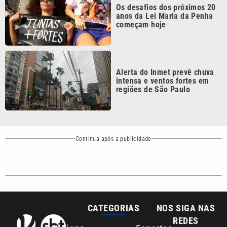
Alerta do Inmet prevê chuva
intensa e ventos fortes em
regiões de São Paulo
Continua após a publicidade
CATEGORIAS
NOS SIGA NAS
REDES
Cotidiano
Esportes
Mundo
Polícia
VTV é afiliada do
SBT na Região
Metropolitana de