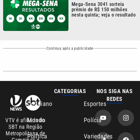
Continua após a publicidade
CATEGORIAS
NOS SIGA NAS
REDES
Cotidiano
Esportes
Mundo
Polícia
VTV é afiliada do
SBT na Região
Metropolitana de
Política
Variedades
Campinas e
Baixada Santista.