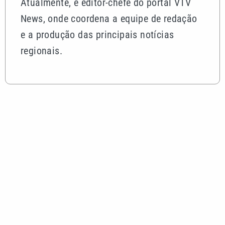
Atualmente, é editor-chefe do portal VTV
News, onde coordena a equipe de redação
e a produção das principais notícias
regionais.
Mais lidas
Motorista sem habilitação e embriagado invade
pizzaria e deixa feridos em Mongaguá
Dia dos Pais: saiba como escolher o presente ideal
segundo a astrologia
Desafio Teleton revela kit completo e abre
doações nesta segunda-feira; veja como participar