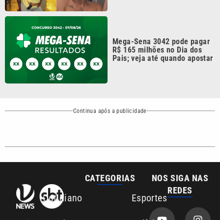
CATEGORIAS
NOS SIGA NAS
REDES
Cotidiano
Esportes
Mundo
Polícia
VTV é afiliada do
SBT na Região
Metropolitana de
Política
Variedades
Campinas e
Baixada Santista.
Sobre nós
Anuncie agora com a emissora VTV SBT
Área de cobertura que a VTV SBT acompanha:
Entre em contato com a VTV News