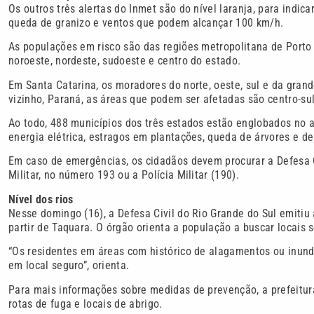
Os outros três alertas do Inmet são do nível laranja, para indi
queda de granizo e ventos que podem alcançar 100 km/h.
As populações em risco são das regiões metropolitana de Porto A
noroeste, nordeste, sudoeste e centro do estado.
Em Santa Catarina, os moradores do norte, oeste, sul e da gra
vizinho, Paraná, as áreas que podem ser afetadas são centro-sul
Ao todo, 488 municípios dos três estados estão englobados no al
energia elétrica, estragos em plantações, queda de árvores e d
Em caso de emergências, os cidadãos devem procurar a Defesa C
Militar, no número 193 ou a Polícia Militar (190).
Nível dos rios
Nesse domingo (16), a Defesa Civil do Rio Grande do Sul emitiu 
partir de Taquara. O órgão orienta a população a buscar locais 
“Os residentes em áreas com histórico de alagamentos ou inun
em local seguro”, orienta.
Para mais informações sobre medidas de prevenção, a prefeitura
rotas de fuga e locais de abrigo.