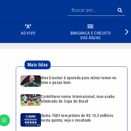
AO VIVO
BRAGANÇA E CIRCUITO
DAS ÁGUAS
Mais lidas
Alex Escobar é operado para retirar tumor no
timo e passa bem
Corinthians vence Internacional, mas acaba
eliminado da Copa do Brasil
Quina 7085 tem prêmio de R$ 10,5 milhões
nesta quinta; veja o resultado