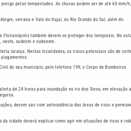
car perigo pelas tempestades. As chuvas podem ser de até 60 mm/h,
legre, serrana e Vale do Itajaí, no Rio Grande do Sul, além do
nde Florianópolis também devem se proteger dos temporais. No est
, oeste, sudeste e sudoeste.
erta laranja. Nestas localidades, os riscos potenciais são de cort
e alagamentos.
ivil do seu município, pelo telefone 199; o Corpo de Bombeiros
alerta de 24 horas para inundação no rio dos Sinos, em elevação 
seguros.
dações, devem sair com antecedência das áreas de risco e perman
 da cidade deverá explicar como agir em situações de risco e ind