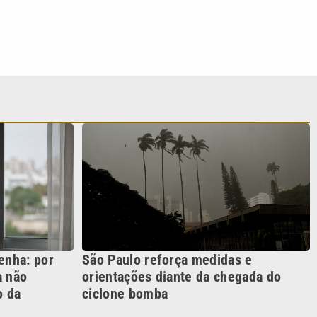
enha: por
São Paulo reforça medidas e
a não
orientações diante da chegada do
o da
ciclone bomba
S SIGA NAS REDES