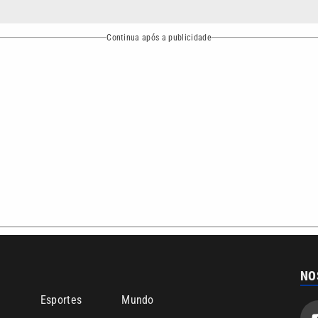
bertura que a VTV SBT acompanha:
Entre em contato com a VTV News
ão PRM Ltda – CNPJ: 01.773.119.0001-60
Política de privacidade