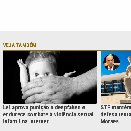
Lei aprova punição a deepfakes e
STF mantém 
endurece combate à violência sexual
defesa tenta
infantil na internet
Moraes
CATEGORIAS
Cotidian
VTV é afiliada do SBT na
Polícia
Região Metropolitana de
Campinas e Baixada