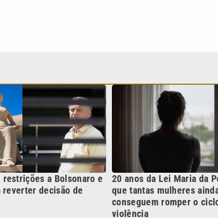
restrições a Bolsonaro e
20 anos da Lei Maria da P
 reverter decisão de
que tantas mulheres aind
conseguem romper o cicl
violência
Continua após a publicidade
NO
o
Esportes
Mundo
Política
Variedades