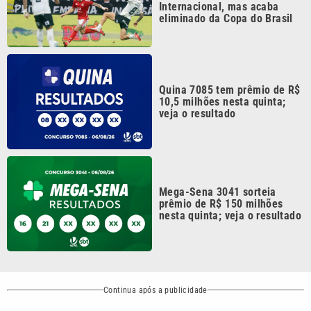
nesta quinta; veja o resultado
Continua após a publicidade
CATEGORIAS
NOS SIGA NAS
REDES
Cotidiano
Esportes
Mundo
Polícia
VTV é afiliada do
SBT na Região
Metropolitana de
Política
Variedades
Campinas e
Baixada Santista.