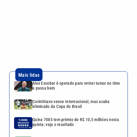
Alex Escobar é operado para retirar tumor no timo
e passa bem
Corinthians vence Internacional, mas acaba
eliminado da Copa do Brasil
Quina 7085 tem prêmio de R$ 10,5 milhões nesta
quinta; veja o resultado
Mega-Sena 3041 sorteia prêmio de R$ 150 milhões
nesta quinta; veja o resultado
Lei aprova punição a deepfakes e endurece
combate à violência sexual infantil na internet
VEJA TAMBÉM