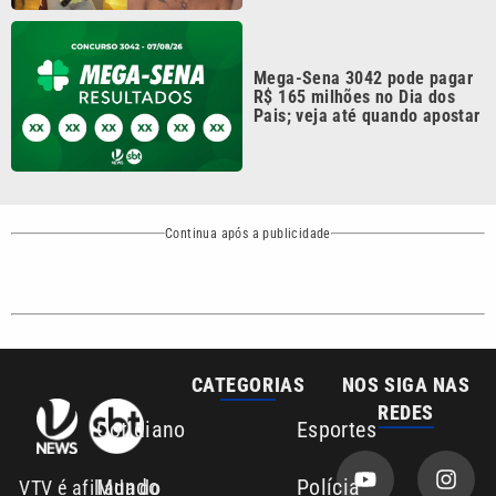
Mega-Sena 3042 pode pagar
R$ 165 milhões no Dia dos
Pais; veja até quando apostar
Continua após a publicidade
CATEGORIAS
NOS SIGA NAS
REDES
Cotidiano
Esportes
Mundo
Polícia
VTV é afiliada do
SBT na Região
Metropolitana de
Política
Variedades
Campinas e
Baixada Santista.