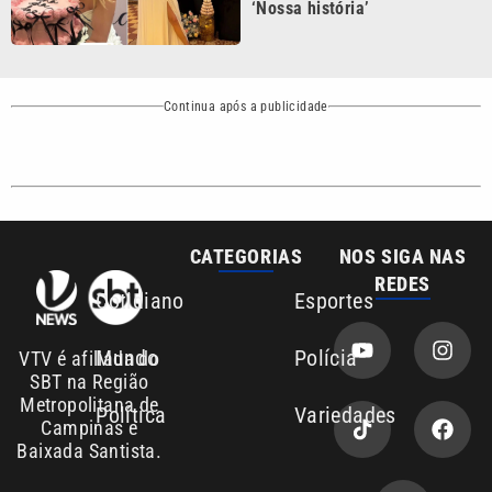
Continua após a publicidade
CATEGORIAS
NOS SIGA NAS
REDES
Cotidiano
Esportes
Mundo
Polícia
VTV é afiliada do
SBT na Região
Metropolitana de
Política
Variedades
Campinas e
Baixada Santista.
Sobre nós
Anuncie agora com a emissora VTV SBT