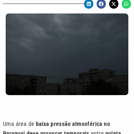
Uma área de
baixa pressão atmosférica no
Paraguai deve provocar temporais
entre
quinta