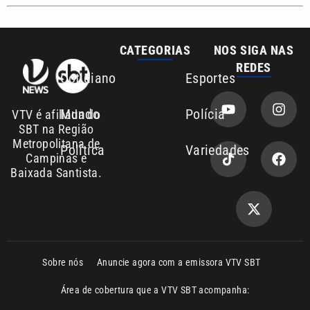
Cotidiano
Esportes
Mundo
Polícia
VTV é afiliada do
SBT na Região
Metropolitana de
Política
Variedades
Campinas e
Baixada Santista.
Sobre nós
Anuncie agora com a emissora VTV SBT
Área de cobertura que a VTV SBT acompanha:
Entre em contato com a VTV News
Copyright © 2026. Todos os direitos
Política de privacidade
reservados | Empresa de Comunicação PRM