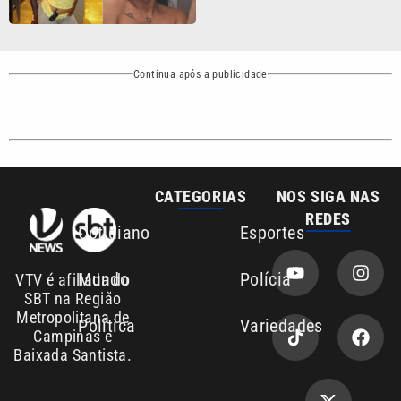
Continua após a publicidade
CATEGORIAS
NOS SIGA NAS
REDES
Cotidiano
Esportes
Mundo
Polícia
VTV é afiliada do
SBT na Região
Metropolitana de
Política
Variedades
Campinas e
Baixada Santista.
Sobre nós
Anuncie agora com a emissora VTV SBT