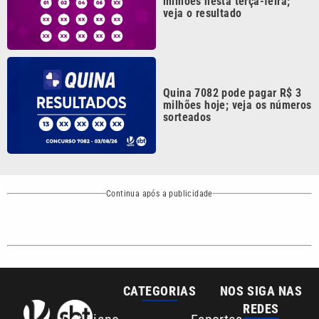
Quina 7082 pode pagar R$ 3
milhões hoje; veja os números
sorteados
Continua após a publicidade
CATEGORIAS
NOS SIGA NAS
REDES
Cotidiano
Esportes
Mundo
Polícia
VTV é afiliada do
SBT na Região
Metropolitana de