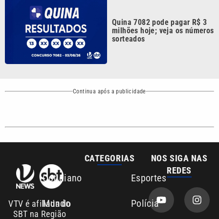
milhões hoje; veja os números
sorteados
Continua após a publicidade
CATEGORIAS
NOS SIGA NAS
REDES
Cotidiano
Esportes
Mundo
Polícia
VTV é afiliada do
SBT na Região
Metropolitana de
Política
Variedades
Campinas e
Baixada Santista.