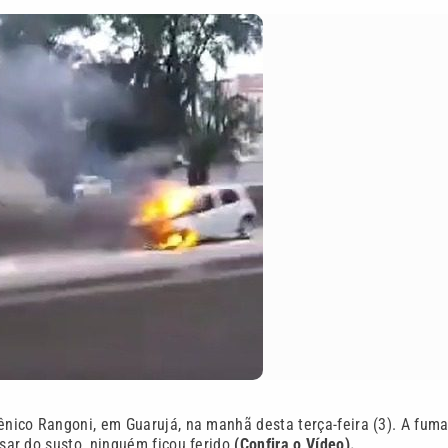
ico Rangoni, em Guarujá, na manhã desta terça-feira (3). A fum
ar do susto, ninguém ficou ferido
(Confira o Vídeo).