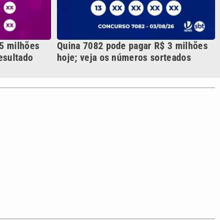
S SIGA NAS REDES
o com a VTV News
acidade