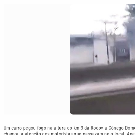
Um carro pegou fogo na altura do km 3 da Rodovia Cônego Domên
chamou a atenção dos motoristas que passavam pelo local. Apes