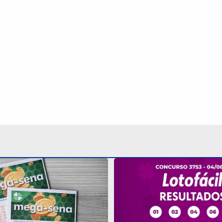
ampinas acerta quina da
040 e leva mais de R$ 47
Lotofácil 3753 sorteia R$
nesta terça-feira; veja o 
Continua após a publicidade