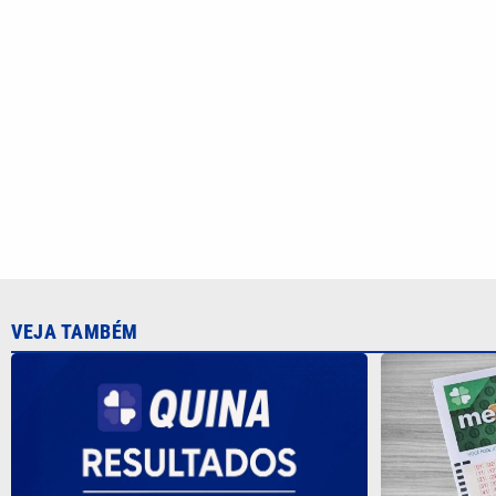
VEJA TAMBÉM
Aposta de C
Mega-Sena 3
Quina 7084 sorteia R$ 4,6 milhões
mil
nesta quarta-feira; veja o resultado