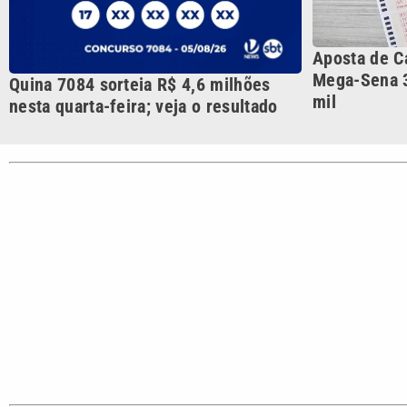
CATEGORIAS
Cotidian
VTV é afiliada do SBT na
Polícia
Região Metropolitana de
Campinas e Baixada
Santista.
Sobre nós
Anuncie agora com a emissora VTV SBT
Ár
Copyright © 2026. Todos os direitos reservados | Empresa de 