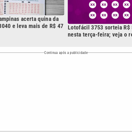
NO
o
Esportes
Mundo
Política
Variedades
ea de cobertura que a VTV SBT acompanha:
Entre em contat
Comunicação PRM Ltda – CNPJ: 01.773.119.0001-60
Política de priv