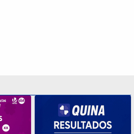
 5 milhões
Quina 7082 pode pagar R$ 3 milhões
resultado
hoje; veja os números sorteados