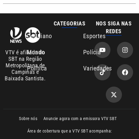
REDES
Cotidiano
Esportes
Mundo
Polícia
VTV é afiliada do
SBT na Região
Metropolitana de
Política
Variedades
Campinas e
Baixada Santista.
Sobre nós
Anuncie agora com a emissora VTV SBT
Área de cobertura que a VTV SBT acompanha:
Entre em contato com a VTV News
Copyright © 2026. Todos os direitos
Política de privacidade