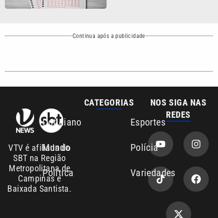
Continua após a publicidade
CATEGORIAS
NOS SIGA NAS
REDES
Cotidiano
Esportes
Mundo
Polícia
VTV é afiliada do
SBT na Região
Metropolitana de
Política
Variedades
Campinas e
Baixada Santista.
Sobre nós
Anuncie agora com a emissora VTV SBT