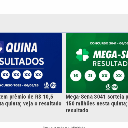
tem prêmio de R$ 10,5
Mega-Sena 3041 sorteia 
a quinta; veja o resultado
150 milhões nesta quinta;
resultado
Continua após a publicidade
NO
o
Esportes
Mundo
Política
Variedades