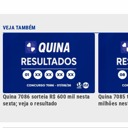
Quina 7086 sorteia R$ 600 mil nesta
Quina 7085 
sexta; veja o resultado
milhões nest
CATEGORIAS
Cotidian
VTV é afiliada do SBT na
Polícia
Região Metropolitana de
Campinas e Baixada
Santista.