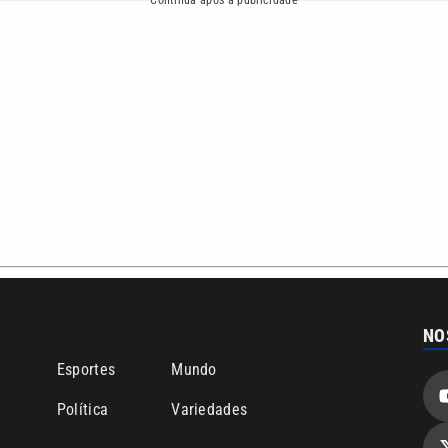
bertura que a VTV SBT acompanha:
Entre em contato com a VTV News
ão PRM Ltda – CNPJ: 01.773.119.0001-60
Política de privacidade