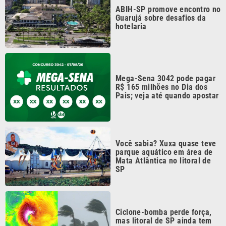
parque aquático em área de
Mata Atlântica no litoral de
SP
Ciclone-bomba perde força,
mas litoral de SP ainda tem
risco de ventos fortes
Continua após a publicidade
CATEGORIAS
NOS SIGA NAS
REDES
Cotidiano
Esportes
Mundo
Polícia
VTV é afiliada do