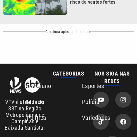
SBT na Região
Metropolitana de
Política
Variedades
Campinas e
Baixada Santista.
Sobre nós
Anuncie agora com a emissora VTV SBT
Área de cobertura que a VTV SBT acompanha:
Entre em contato com a VTV News
Copyright © 2026. Todos os direitos
Política de privacidade
reservados | Empresa de Comunicação PRM
Ltda – CNPJ: 01.773.119.0001-60