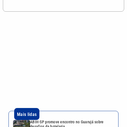
Mais lidas
ABIH-SP promove encontro no Guarujá sobre
desafios da hotelaria
Vini Jr. reage a foto de atriz trans com emoji de
surpresa, diz coluna
Mega-Sena 3042 pode pagar R$ 165 milhões no
Dia dos Pais; veja até quando apostar
Você sabia? Xuxa quase teve parque aquático em
área de Mata Atlântica no litoral de SP
Shopping Parque Dom Pedro estreia experiência
imersiva ‘O Código Troll’