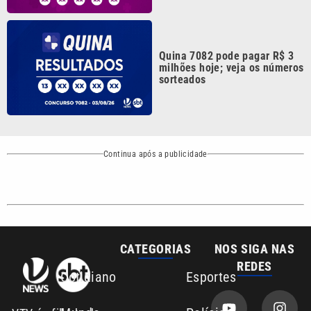
Quina 7082 pode pagar R$ 3
milhões hoje; veja os números
sorteados
Continua após a publicidade
CATEGORIAS
NOS SIGA NAS
REDES
Cotidiano
Esportes
Mundo
Polícia
VTV é afiliada do
SBT na Região
Metropolitana de
Política
Variedades
Campinas e
Baixada Santista.