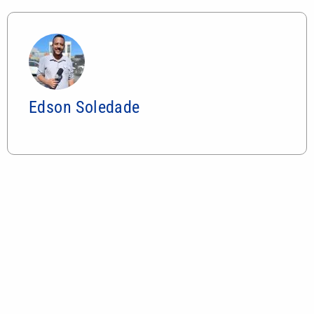
Mais lidas
Mega-Sena 3042 pode pagar R$ 165 milhões no
Dia dos Pais; veja até quando apostar
Você sabia? Xuxa quase teve parque aquático em
área de Mata Atlântica no litoral de SP
Shopping Parque Dom Pedro estreia experiência
imersiva ‘O Código Troll’
Bryan Johnson: milionário de 48 anos usa plasma
do próprio filho em busca da ‘juventude eterna’
Jair Renan usa nome do pai na urna, declara R$
187 mil em bens e não informa orientação sexual