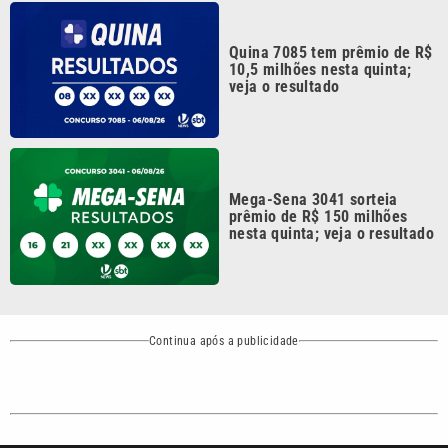
Metropolitana de
Política
Variedades
Campinas e
Baixada Santista.
Sobre nós
Anuncie agora com a emissora VTV SBT
Área de cobertura que a VTV SBT acompanha:
Entre em contato com a VTV News
Copyright © 2026. Todos os direitos
Política de privacidade
reservados | Empresa de Comunicação PRM
Ltda – CNPJ: 01.773.119.0001-60