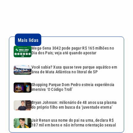
VEJA TAMBÉM
Mega-Sena 3042 pode pagar
R$ 165 milhões no Dia dos
Pais; veja até quando apostar
Quina 7086 sorteia R$ 600 mil
nesta sexta; veja o resultado
Quina 7085 tem prêmio de R$
10,5 milhões nesta quinta;
veja o resultado