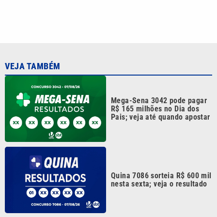
Mega-Sena 3041 sorteia
prêmio de R$ 150 milhões
nesta quinta; veja o resultado
Continua após a publicidade
CATEGORIAS
NOS SIGA NAS
REDES
Cotidiano
Esportes
Mundo
Polícia
VTV é afiliada do
SBT na Região