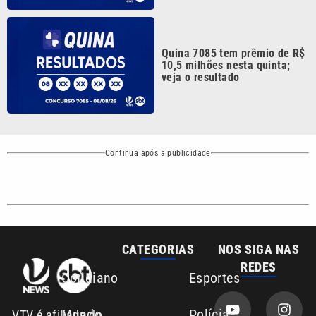
Quina 7085 tem prêmio de R$
10,5 milhões nesta quinta;
veja o resultado
Continua após a publicidade
CATEGORIAS
NOS SIGA NAS
REDES
Cotidiano
Esportes
Mundo
Polícia
VTV é afiliada do
SBT na Região
Metropolitana de