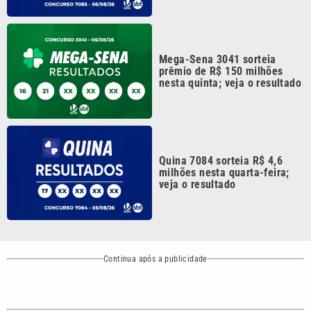
Continua após a publicidade
CATEGORIAS
NOS SIGA NAS
REDES
Cotidiano
Esportes
Mundo
Polícia
VTV é afiliada do
SBT na Região
Metropolitana de
Política
Variedades
Campinas e
Baixada Santista.