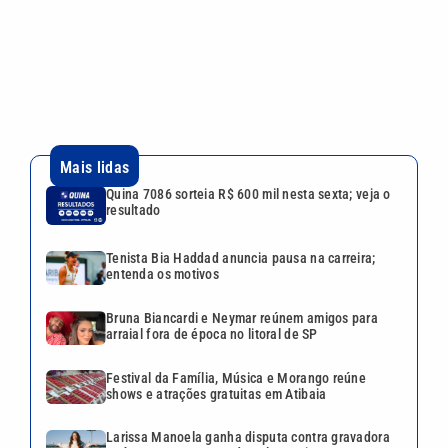
Tenista Bia Haddad anuncia pausa na carreira;
entenda os motivos
Bruna Biancardi e Neymar reúnem amigos para
arraial fora de época no litoral de SP
Festival da Família, Música e Morango reúne
shows e atrações gratuitas em Atibaia
Larissa Manoela ganha disputa contra gravadora
após recurso ser negado pela Justiça
VEJA TAMBÉM
Quina 7086 sorteia R$ 600 mil
nesta sexta; veja o resultado