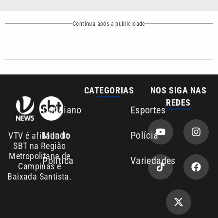
CATEGORIAS
NOS SIGA NAS
REDES
Cotidiano
Esportes
Mundo
Polícia
VTV é afiliada do
SBT na Região
Metropolitana de
Política
Variedades
Campinas e
Baixada Santista.
Sobre nós