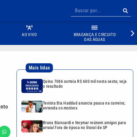
AO VIVO
BRAGANÇA E CIRCUITO
DAS ÁGUAS
Mais lidas
Quina 7086 sorteia R$ 600 mil nesta sexta; veja
o resultado
Tenista Bia Haddad anuncia pausa na carreira;
ento
entenda os motivos
Bruna Biancardi e Neymar reúnem amigos para
arraial fora de época no litoral de SP