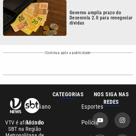
Desenrola 2.0 para renegociar
dívidas
Continua após a publicidade
CATEGORIAS
NOS SIGA NAS
REDES
Cotidiano
Esportes
Mundo
Polícia
VTV é afiliada do
SBT na Região
Metropolitana de
Política
Variedades
Campinas e
Baixada Santista.