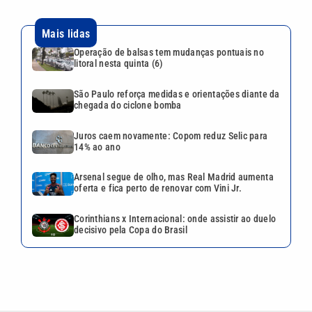
Mais lidas
Operação de balsas tem mudanças pontuais no
litoral nesta quinta (6)
São Paulo reforça medidas e orientações diante da
chegada do ciclone bomba
Juros caem novamente: Copom reduz Selic para
14% ao ano
Arsenal segue de olho, mas Real Madrid aumenta
oferta e fica perto de renovar com Vini Jr.
Corinthians x Internacional: onde assistir ao duelo
decisivo pela Copa do Brasil
VEJA TAMBÉM