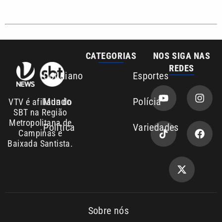
CATEGORIAS
NOS SIGA NAS
REDES
Cotidiano
Esportes
Mundo
Polícia
VTV é afiliada do
SBT na Região
Metropolitana de
Política
Variedades
Campinas e
Baixada Santista.
Sobre nós
Anuncie agora com a emissora VTV SBT
Área de cobertura que a VTV SBT acompanha: