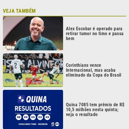
Quina 7085 tem prêmio de R$
10,5 milhões nesta quinta;
veja o resultado
Mega-Sena 3041 sorteia
prêmio de R$ 150 milhões
nesta quinta; veja o resultado
Continua após a publicidade
CATEGORIAS
NOS SIGA NAS