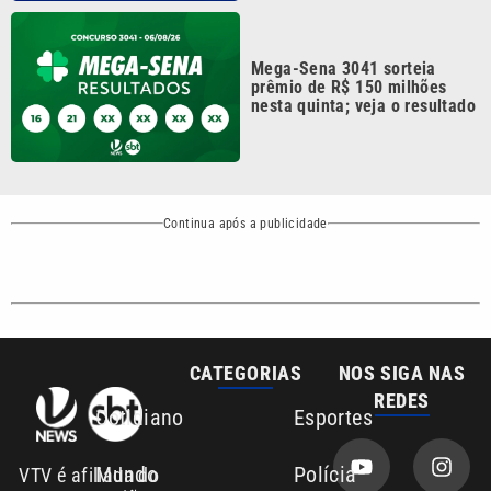
REDES
Cotidiano
Esportes
Mundo
Polícia
VTV é afiliada do
SBT na Região
Metropolitana de
Política
Variedades
Campinas e
Baixada Santista.
Sobre nós
Anuncie agora com a emissora VTV SBT
Área de cobertura que a VTV SBT acompanha:
Entre em contato com a VTV News
Copyright © 2026. Todos os direitos