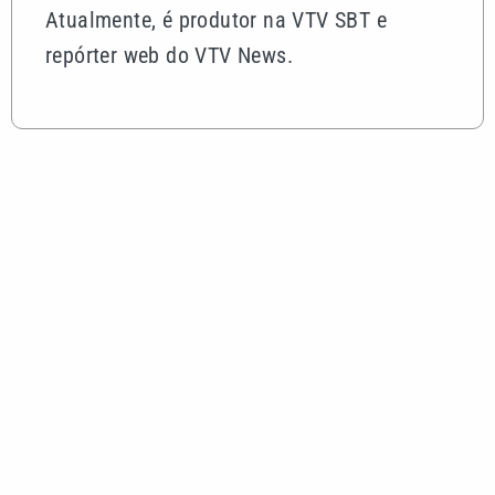
Atualmente, é produtor na VTV SBT e
repórter web do VTV News.
Mais lidas
Alex Escobar é operado para retirar tumor no timo
e passa bem
Corinthians vence Internacional, mas acaba
eliminado da Copa do Brasil
Quina 7085 tem prêmio de R$ 10,5 milhões nesta
quinta; veja o resultado
Mega-Sena 3041 sorteia prêmio de R$ 150 milhões