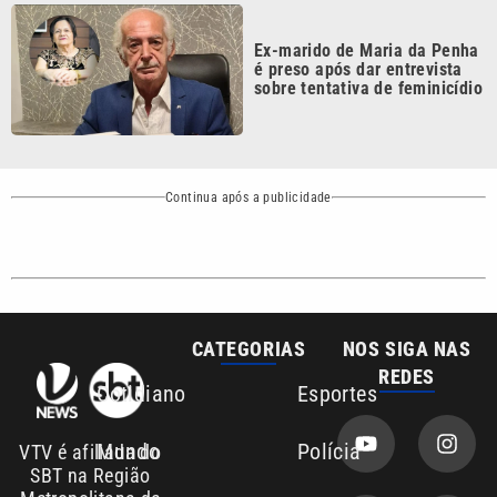
é preso após dar entrevista
sobre tentativa de feminicídio
Continua após a publicidade
CATEGORIAS
NOS SIGA NAS
REDES
Cotidiano
Esportes
Mundo
Polícia
VTV é afiliada do
SBT na Região
Metropolitana de
Política
Variedades
Campinas e
Baixada Santista.