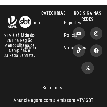
Mundo
Polícia
VTV é afiliada do
SBT na Região
Metropolitana de
Política
Variedades
Campinas e
Baixada Santista.
Sobre nós
Anuncie agora com a emissora VTV SBT
Área de cobertura que a VTV SBT acompanha:
Entre em contato com a VTV News