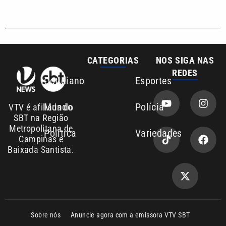
CATEGORIAS
NOS SIGA NAS
REDES
Cotidiano
Esportes
Mundo
Polícia
VTV é afiliada do
SBT na Região
Metropolitana de
Política
Variedades
Campinas e
Baixada Santista.
Sobre nós
Anuncie agora com a emissora VTV SBT
Área de cobertura que a VTV SBT acompanha:
Entre em contato com a VTV News