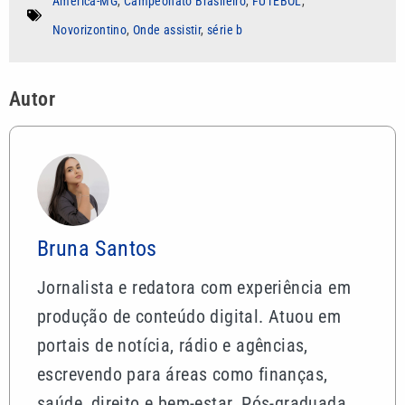
América-MG
,
Campeonato Brasileiro
,
FUTEBOL
,
Novorizontino
,
Onde assistir
,
série b
Autor
Bruna Santos
Jornalista e redatora com experiência em
produção de conteúdo digital. Atuou em
portais de notícia, rádio e agências,
escrevendo para áreas como finanças,
saúde, direito e bem-estar. Pós-graduada