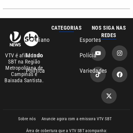
REDES
Cotidiano
Esportes
Mundo
Polícia
VTV é afiliada do
SBT na Região
Metropolitana de
Política
Variedades
Campinas e
Baixada Santista.
Sobre nós
Anuncie agora com a emissora VTV SBT
Área de cobertura que a VTV SBT acompanha:
Entre em contato com a VTV News
Copyright © 2026. Todos os direitos