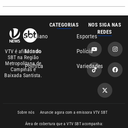
CATEGORIAS
NOS SIGA NAS
REDES
Cotidiano
Esportes
Mundo
Polícia
VTV é afiliada do
SBT na Região
Metropolitana de
Política
Variedades
Campinas e
Baixada Santista.
Sobre nós
Anuncie agora com a emissora VTV SBT
Área de cobertura que a VTV SBT acompanha:
Entre em contato com a VTV News