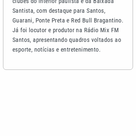
clubes do interior paulista e da Baixada
Santista, com destaque para Santos,
Guarani, Ponte Preta e Red Bull Bragantino.
Já foi locutor e produtor na Rádio Mix FM
Santos, apresentando quadros voltados ao
esporte, notícias e entretenimento.
Mais lidas
Quina 7086 sorteia R$ 600 mil nesta sexta; veja o
resultado
Tenista Bia Haddad anuncia pausa na carreira;