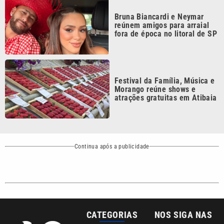
CATEGORIAS
NOS SIGA NAS
REDES
Cotidiano
Esportes
Mundo
Polícia
VTV é afiliada do
SBT na Região
Metropolitana de
Política
Variedades
Campinas e
Baixada Santista.
Sobre nós
Anuncie agora com a emissora VTV SBT
Área de cobertura que a VTV SBT acompanha: