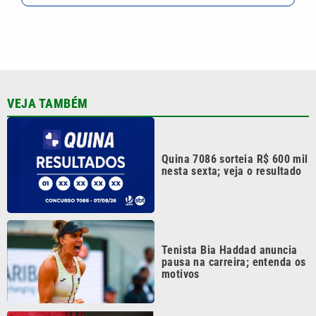
Tenista Bia Haddad anuncia
pausa na carreira; entenda os
motivos
Bruna Biancardi e Neymar
reúnem amigos para arraial
fora de época no litoral de SP
Festival da Família, Música e
Morango reúne shows e
atrações gratuitas em Atibaia
Continua após a publicidade