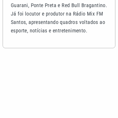
Guarani, Ponte Preta e Red Bull Bragantino.
Já foi locutor e produtor na Rádio Mix FM
Santos, apresentando quadros voltados ao
esporte, notícias e entretenimento.
Mais lidas
Indaiatuba aposta em novas estratégias para
ampliar o turismo na cidade
Em jogo de cinco gols, Palmeiras perde para o
Fortaleza, mas avança na Copa do Brasil
Quina 7084 sorteia R$ 4,6 milhões nesta quarta-