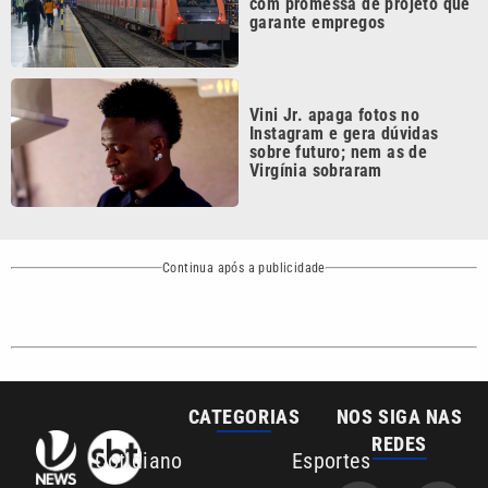
CATEGORIAS
NOS SIGA NAS
REDES
Cotidiano
Esportes
Mundo
Polícia
VTV é afiliada do
SBT na Região
Metropolitana de
Política
Variedades
Campinas e
Baixada Santista.
Sobre nós
Anuncie agora com a emissora VTV SBT