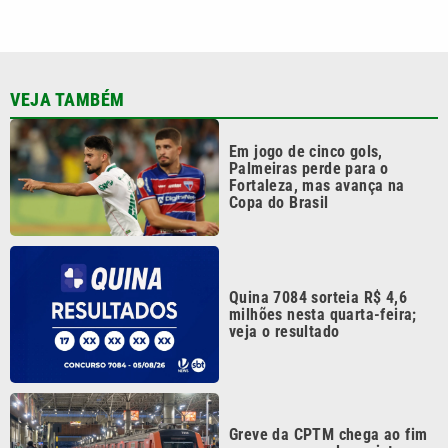
milhões nesta quarta-feira;
veja o resultado
Greve da CPTM chega ao fim
com promessa de projeto que
garante empregos
Vini Jr. apaga fotos no
Instagram e gera dúvidas
sobre futuro; nem as de
Virgínia sobraram
Continua após a publicidade