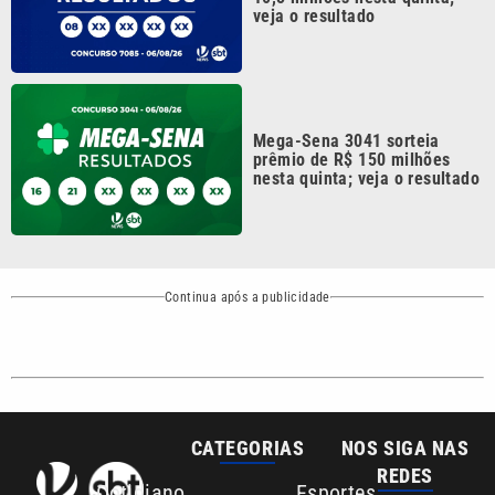
Mega-Sena 3041 sorteia
prêmio de R$ 150 milhões
nesta quinta; veja o resultado
Continua após a publicidade
CATEGORIAS
NOS SIGA NAS
REDES
Cotidiano
Esportes
Mundo
Polícia
VTV é afiliada do
SBT na Região
Metropolitana de