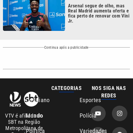
fica perto de renovar com Vini
Jr.
Continua após a publicidade
CATEGORIAS
NOS SIGA NAS
REDES
Cotidiano
Esportes
Mundo
Polícia
VTV é afiliada do
SBT na Região
Metropolitana de
Política
Variedades
Campinas e
Baixada Santista.