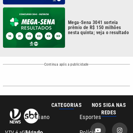
Mega-Sena 3041 sorteia
prêmio de R$ 150 milhões
nesta quinta; veja o resultado
Continua após a publicidade
CATEGORIAS
NOS SIGA NAS
REDES
Cotidiano
Esportes
Mundo
Polícia
VTV é afiliada do
SBT na Região
Metropolitana de
Política
Variedades
Campinas e
Baixada Santista.