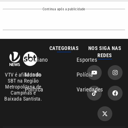
CATEGORIAS
NOS SIGA NAS
REDES
Cotidiano
Esportes
Mundo
Polícia
VTV é afiliada do
SBT na Região
Metropolitana de
Política
Variedades
Campinas e
Baixada Santista.
Sobre nós
Anuncie agora com a emissora VTV SBT