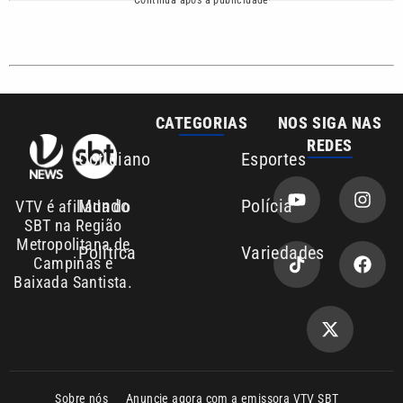
CATEGORIAS
NOS SIGA NAS
REDES
Cotidiano
Esportes
Mundo
Polícia
VTV é afiliada do
SBT na Região
Metropolitana de
Política
Variedades
Campinas e
Baixada Santista.
Sobre nós
Anuncie agora com a emissora VTV SBT
Área de cobertura que a VTV SBT acompanha:
Entre em contato com a VTV News