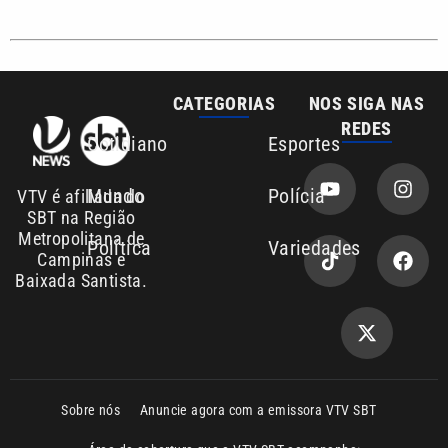
CATEGORIAS
NOS SIGA NAS
REDES
Cotidiano
Esportes
Mundo
Polícia
VTV é afiliada do
SBT na Região
Metropolitana de
Política
Variedades
Campinas e
Baixada Santista.
Sobre nós
Anuncie agora com a emissora VTV SBT
Área de cobertura que a VTV SBT acompanha:
Entre em contato com a VTV News
Copyright © 2026. Todos os direitos