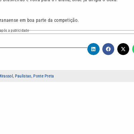
ranaense em boa parte da competição.
após a publicidade
irassol
,
Paulistao
,
Ponte Preta
ns pelas Rádios CBN, Brasil Jovem Pan, Bandeirantes e emissora