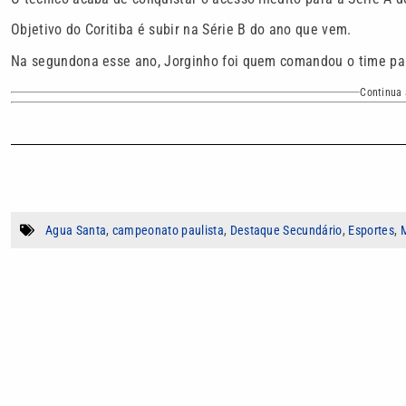
Objetivo do Coritiba é subir na Série B do ano que vem.
Na segundona esse ano, Jorginho foi quem comandou o time pa
Continua 
Agua Santa
,
campeonato paulista
,
Destaque Secundário
,
Esportes
,
M
Autor
Brenno Beretta
Jornalista há mais de 20 anos, com passage
de Televisão (Band, EPTV e Sportv).