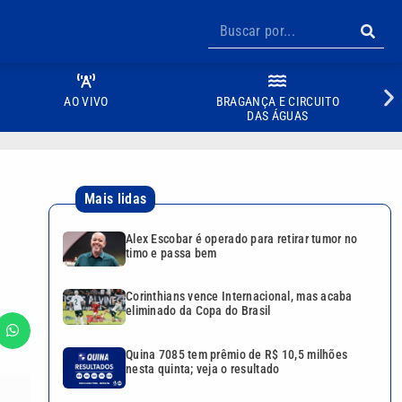
AO VIVO
BRAGANÇA E CIRCUITO
DAS ÁGUAS
Mais lidas
Alex Escobar é operado para retirar tumor no
timo e passa bem
Corinthians vence Internacional, mas acaba
eliminado da Copa do Brasil
Quina 7085 tem prêmio de R$ 10,5 milhões
nesta quinta; veja o resultado