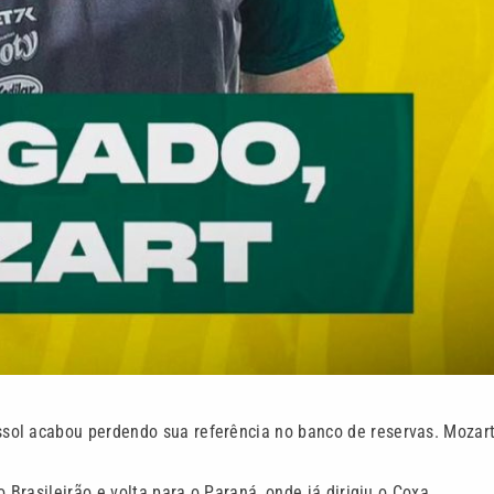
sol acabou perdendo sua referência no banco de reservas. Mozar
 Brasileirão e volta para o Paraná, onde já dirigiu o Coxa.