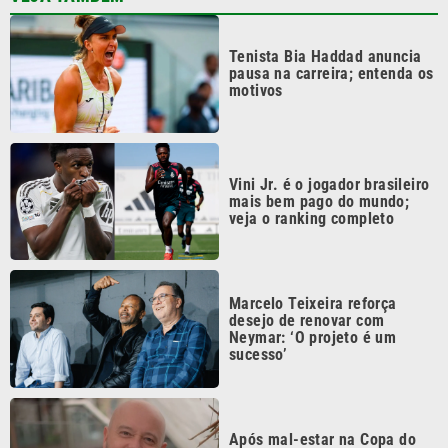
Tenista Bia Haddad anuncia
pausa na carreira; entenda os
motivos
Vini Jr. é o jogador brasileiro
mais bem pago do mundo;
veja o ranking completo
Marcelo Teixeira reforça
desejo de renovar com
Neymar: ‘O projeto é um
sucesso’
Após mal-estar na Copa do
Mundo, Alex Escobar
descobre tumor e faz cirurgia