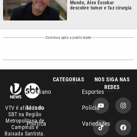
Continua após a publicidade
CATEGORIAS
NOS SIGA NAS
REDES
Cotidiano
Esportes
Mundo
Polícia
VTV é afiliada do
SBT na Região
Metropolitana de
Política
Variedades
Campinas e
Baixada Santista.