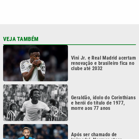
VEJA TAMBÉM
Vini Jr. e Real Madrid acertam
renovação e brasileiro fica no
clube até 2032
Geraldão, ídolo do Corinthians
e herói do título de 1977,
morre aos 77 anos
Após ser chamado de
‘mimado’, Neymar ataca
Casagrande: ‘Respirou o ar
errado’