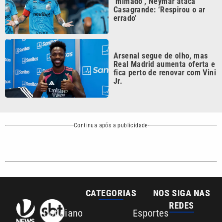
Arsenal segue de olho, mas
Real Madrid aumenta oferta e
fica perto de renovar com Vini
Jr.
Continua após a publicidade
CATEGORIAS
NOS SIGA NAS
REDES
Cotidiano
Esportes
Mundo
Polícia
VTV é afiliada do
SBT na Região
Metropolitana de
Política
Variedades
Campinas e