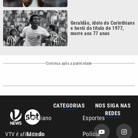
Geraldão, ídolo do Corinthians
e herói do título de 1977,
morre aos 77 anos
Continua após a publicidade
CATEGORIAS
NOS SIGA NAS
REDES
Cotidiano
Esportes
Mundo
Polícia
VTV é afiliada do
SBT na Região
Metropolitana de
Política
Variedades
Campinas e
Baixada Santista.